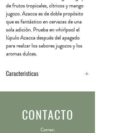
de frutos tropicales, cítricos y mango
jugozo. Azacca es de doble propósito
que es fantástico en cervazas de una
sola adición. Prueba en whirlpool el
lúpulo Azacca después del apagado
para realzar los sabores jugozos y los
aromas dulces.
Caracteristicas
Origen
Americano
Perfil
Aromas a frutos tropicales y
cítricos, con notas a mango,
CONTACTO
piña, toronja y apinado
Uso
Doble Propósito
Correo: