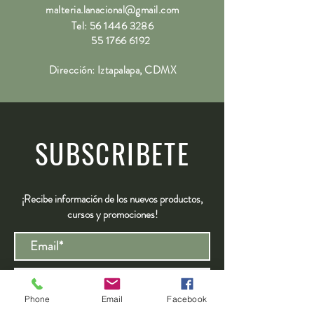
malteria.lanacional@gmail.com
Ácidos Alfa
13.3%
Tel:
56 1446 3286
55 1766 6192
Ácidos Beta
4.1%
Dirección: Iztapalapa, CDMX
Co-
38%-45%
Humulona
Aceites
2.0 mL/100 gr
Totales
SUBSCRIBETE
Mircenos
46%-55%
Humulona
14%-18%
¡Recibe información de los nuevos productos,
cursos y promociones!
Cariofilenos
8%-12%
Sustituto
Citra
Registrarse
Phone
Email
Facebook