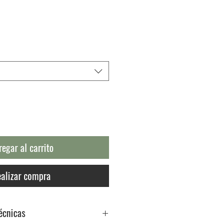
ecio
regar al carrito
alizar compra
écnicas