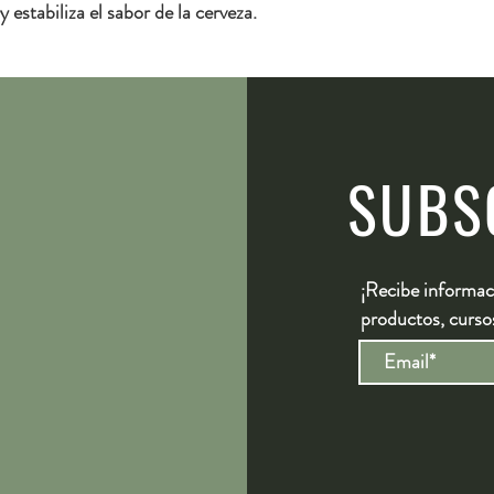
estabiliza el sabor de la cerveza.
Extracto (%)
: 70.0-71.
PH
: 5.9-6.1
Color (°SRM)
: 3.2-4.5
SUBS
¡Recibe informac
productos, curso