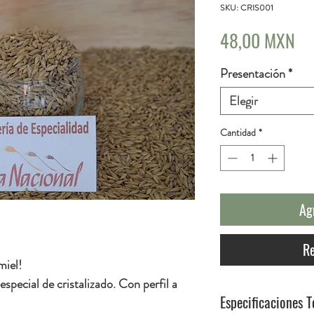
SKU: CRIS001
Pr
48,00 MXN
Presentación
*
Elegir
Cantidad
*
Ag
Re
miel!
special de cristalizado. Con perfil a
Especificaciones T