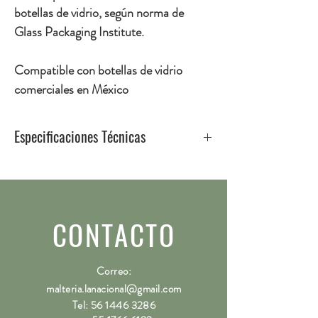
botellas de vidrio, según norma de
Glass Packaging Institute.
Compatible con botellas de vidrio
comerciales en México
Especificaciones Técnicas
Compatible para botella de vidrio:
Gollete 26
Serie 600
Perfil 916 Pry Off (Corona común)
CONTACTO
Perfil 917 (Twist off)
Correo:
malteria.lanacional@gmail.com
Tel:
56 1446 3286