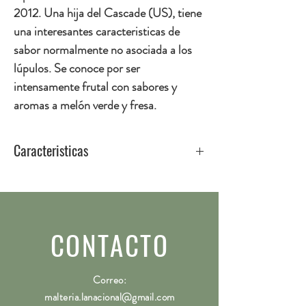
2012. Una hija del Cascade (US), tiene
una interesantes caracteristicas de
sabor normalmente no asociada a los
lúpulos. Se conoce por ser
intensamente frutal con sabores y
aromas a melón verde y fresa.
Caracteristicas
Origen
Alemán
Perfil
Intensamente frutal, sabores y
aromas a melón verde y fresa
CONTACTO
Uso
Aroma
Correo:
Ácidos Alfa
6.45%
malteria.lanacional@gmail.com