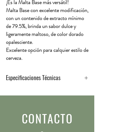
¡Es la Malta Base más versátil!
Malta Base con excelente modificación,
con un contenido de extracto mínimo
de 79.5%, brinda un sabor dulce y
ligeramente maltoso, de color dorado
opalesciente.
Excelente opción para calquier estilo de
cerveza.
Especificaciones Técnicas
Extracto (%)
: 79.5-82
PH
: 6.1-6.3
Color (°SRM)
: 1.5-2.5
CONTACTO